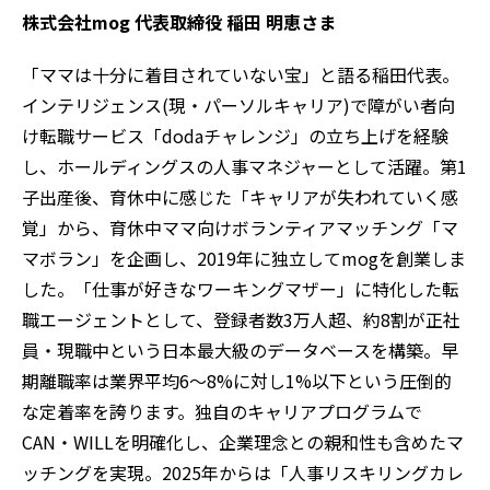
株式会社mog 代表取締役 稲田 明恵さま
「ママは十分に着目されていない宝」と語る稲田代表。
インテリジェンス(現・パーソルキャリア)で障がい者向
け転職サービス「dodaチャレンジ」の立ち上げを経験
し、ホールディングスの人事マネジャーとして活躍。第1
子出産後、育休中に感じた「キャリアが失われていく感
覚」から、育休中ママ向けボランティアマッチング「マ
マボラン」を企画し、2019年に独立してmogを創業しま
した。「仕事が好きなワーキングマザー」に特化した転
職エージェントとして、登録者数3万人超、約8割が正社
員・現職中という日本最大級のデータベースを構築。早
期離職率は業界平均6〜8%に対し1%以下という圧倒的
な定着率を誇ります。独自のキャリアプログラムで
CAN・WILLを明確化し、企業理念との親和性も含めたマ
ッチングを実現。2025年からは「人事リスキリングカレ