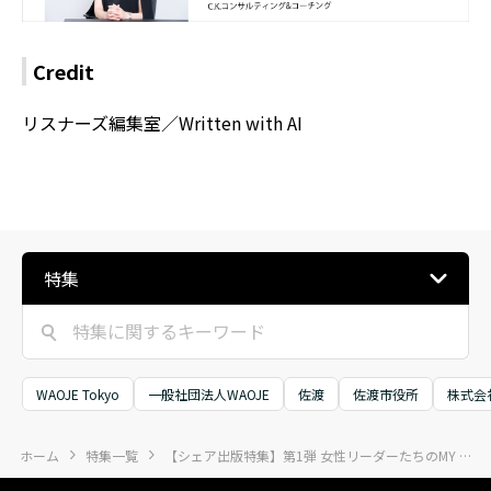
Credit
リスナーズ編集室／Written with AI
特集
WAOJE Tokyo
一般社団法人WAOJE
佐渡
佐渡市役所
株式会
ホーム
特集一覧
【シェア出版特集】第1弾 女性リーダーたちのMY LIFE Story２