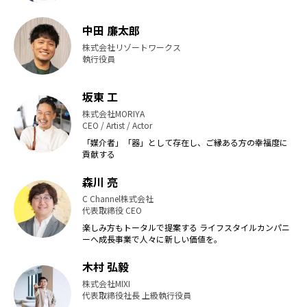
中田 廉太郎
株式会社リゾートワークス
執行役員
坂東 工
株式会社MORIYA
CEO / Artist / Actor
「媒介者」「器」として存在し、ご縁ある方の幸福度に
貢献する
森川 亮
C Channel株式会社
代表取締役 CEO
楽しみ方もトータルで提案する ライフスタイルカンパニ
ーへ成長事業で人々に新しい価値を。
木村 弘毅
株式会社MIXI
代表取締役社長 上級執行役員