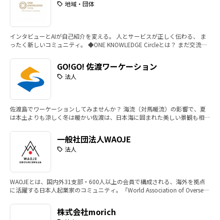
地域・団体
業家の再起を支え
シャルビジ
る仕組みづくり、
インドアゴ
そして障がいのあ
経営、在宅
インタビューとAIが自己紹介を変える。 人とサービスが正しく伝わる、 ま
る子どもたちのた
リハビリ、
ったく新しいコミュニティ。 ◆ONE KNOWLEDGE Circleとは？ まだ交流会
めの教育と医療
科、EC×福
で疲弊してるの？ その場限りの名刺交換から卒業。 自己紹介を“つながりの
資産”に変えよう。 リスナーズが運営する「ONE KNOWLEDGE Circle（略
——。業種も国も
老舗製造業
GO!GO! 佐渡ワーケーション
称：ONE KNOWLEDGE）」は、 “誰もが何かの専門家”を起点に、ビジネス
異なる8社9名の
展開、TikT
法人
に直結する出会いと成果を生み出すサークルです。 ◆ONE KNOWLEDGE Cir
cleのコンセプト ①誰もが何かの専門家 — 強みや実績をストーリー化し、専
トップが語るの
活用した地
門性を明確化。 ②課題解決型マッチング — 営業・採用・協業など、実務に
は、原体験や強い
生、観光DX
直結する出会い。 ③会いたい人に会えるストーリー — 必要な相手に確実に
佐渡島でワーケーションしてみませんか？ 海流（対馬暖流）の影響で、夏
届く“紹介資産”。 ④AIが出会いをサポート — 情報解析で商談・連携の最適
課題意識をエネル
スリート支
は本土よりも涼しく冬は暖かい佐渡は、日本海に囲まれた美しい景観も相ま
化を実現。 ⑤ビジネス集合知として蓄積 — LISTEN AIが記録し、進化する集
ギーに、周囲を巻
で、9人のト
って、リモートワークをしながら心身をリフレッシュするには最高の環境。
合知に。 ◆ONE KNOWLEDGE Circleで得られる3つの価値 - 交流の効率化 —
特に海辺や山間のカフェ、古民家を改装したコワーキングスペースなど、落
き込みながら独自
が語る「原
自己紹介の手間なく、相手の強みや事業内容がすぐに把握できる。 - 実務に
一般社団法人WAOJE
ち着いた仕事環境が整っていて、集中力を高めるのに最適です。 ワークの
直結 — 営業・採用・協業につながる“確度の高い出会い”が生まれる。 - 長
の道を切り拓いて
「これから
法人
合間には、温泉やサウナ、トレッキング、サイクリング、シーカヤックなど
期的な資産化 — あなたのストーリーはWebに残り、検索やAI経由でも見つ
きた軌跡です。V
介。逆境を
のアクティビティで気分転換をはかれるのもたまりません♬ また佐渡に
かり続ける。
は、流罪によって流された貴族や知識人たちが伝えた貴族文化、鉱山の発展
ol.3では、国内の
に変え、事
により奉行や役人たちが江戸から持ち込んだ武家文化、北前船によって商人
WAOJEとは、国内外31支部・600人以上の会員で構成される、海外を拠点
地方企業から海外
て形にして
や船乗りたちが運んできた町人文化があり、これらが融合し育まれた文化は
に活躍する日本人起業家のコミュニティ。「World Association of Overseas
日本の縮図と言われているんです。 そして何よりも、こうした環境を愛す
で活躍するソーシ
のか。それ
Japanese Entrepreneurs」の頭文字を取り「WAOJE（ワオージェ）」と命
る地元の人達、さらに佐渡に魅せられて本土や海外から移り住んできた人達
ャルアントレプレ
物語から、
名されました。 世界各地で、現地に根を張り、現地の方々を相手にビジネ
がとっても素敵。 ぜひあなたも、佐渡へワーケーションに出掛けて、佐渡
株式会社morich
スをしている日本人起業家が、都市や国を越えてつながることで、有意義な
の人達とも交流してみませんか？！
ナーまで、多彩な
跡をたどり