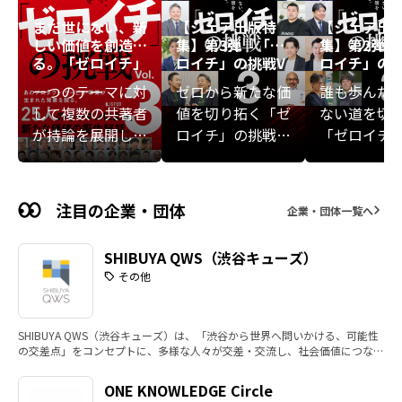
まだ世にない、新
【シェア出版特
【シェア出
しい価値を創造す
集】第3弾『「ゼ
集】第2弾『
る。「ゼロイチ」
ロイチ」の挑戦V
ロイチ」の挑
の挑戦 Vol.3
ol.3』
ol.3』
一つのテーマに対
ゼロから新たな価
誰も歩んだ
して複数の共著者
値を切り拓く「ゼ
ない道を切
が持論を展開し、
ロイチ」の挑戦者
「ゼロイチ
一冊の書籍を構成
たち。福利厚生と
ーダーたち
する共著型の出版
しての旅行事業、
や事故、事
企画「シェアブッ
AI時代のクリエイ
敗、家庭の
注目の企業・団体
企業・団体一覧へ
ク®」。
ティブ経営、老舗
——。彼ら
のDNAを受け継ぐ
は、順風満
SHIBUYA QWS（渋谷キューズ）
ファッションリユ
のりの先で
その他
ース、基礎工事業
く、人生の
から空間創造へ、
や大きな挫
独立系のファイナ
から、新た
SHIBUYA QWS（渋谷キューズ）は、「渋谷から世界へ問いかける、可能性
ンシャルプランニ
への一歩を
の交差点」をコンセプトに、多様な人々が交差・交流し、社会価値につなが
る種を生み出す会員制の施設です。
ング、福祉とお金
しています
ONE KNOWLEDGE Circle
をつなぐ挑戦、起
の特集では