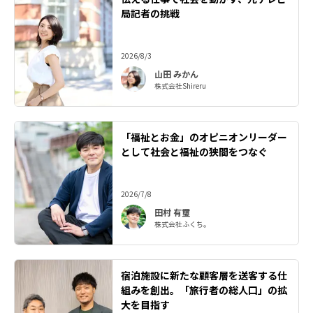
局記者の挑戦
2026/8/3
山田 みかん
株式会社Shireru
「福祉とお金」のオピニオンリーダー
として社会と福祉の狭間をつなぐ
2026/7/8
田村 有璽
株式会社ふくち。
宿泊施設に新たな顧客層を送客する仕
組みを創出。「旅行者の総人口」の拡
大を目指す