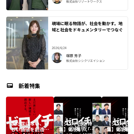
株式会社リゾートワークス
現場に眠る物語が、社会を動かす。地
域と社会をドキュメンタリーでつなぐ
2026/6/24
塚原 芳子
株式会社シシクリエイション
新着特集
まだ世にない、新
【シェア出版特
【シェア出
しい価値を創造す
集】第3弾『「ゼ
集】第2弾『