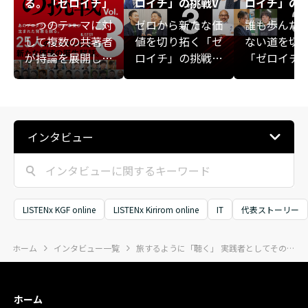
る。「ゼロイチ」
ロイチ」の挑戦V
ロイチ」の挑
の挑戦 Vol.3
ol.3』
ol.3』
一つのテーマに対
ゼロから新たな価
誰も歩んだ
して複数の共著者
値を切り拓く「ゼ
ない道を切
が持論を展開し、
ロイチ」の挑戦者
「ゼロイチ
一冊の書籍を構成
たち。福利厚生と
ーダーたち
する共著型の出版
しての旅行事業、
や事故、事
企画「シェアブッ
AI時代のクリエイ
敗、家庭の
ク®」。
ティブ経営、老舗
——。彼ら
インタビュー
のDNAを受け継ぐ
は、順風満
ファッションリユ
のりの先で
ース、基礎工事業
く、人生の
から空間創造へ、
や大きな挫
独立系のファイナ
から、新た
LISTENx KGF online
LISTENx Kirirom online
IT
代表ストーリー
ンシャルプランニ
への一歩を
ング、福祉とお金
しています
ホーム
インタビュー一覧
旅するように「聴く」 実践者としてその価値を広めたい
をつなぐ挑戦、起
の特集では
業家の再起を支え
シャルビジ
る仕組みづくり、
インドアゴ
ホーム
そして障がいのあ
経営、在宅