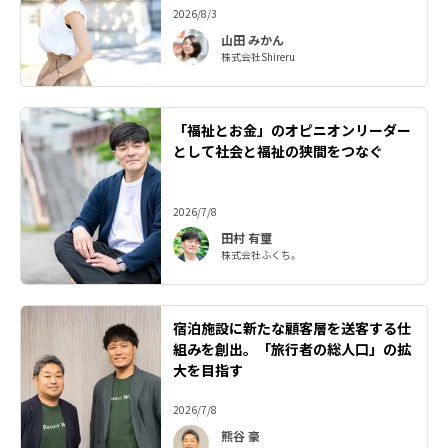
2026/8/3
山田 みかん
株式会社Shireru
「福祉とお金」のオピニオンリーダー
として社会と福祉の狭間をつなぐ
2026/7/8
田村 有璽
株式会社ふくち。
宿泊施設に新たな顧客層を送客する仕
組みを創出。「旅行者の総人口」の拡
大を目指す
2026/7/8
熊谷 豪