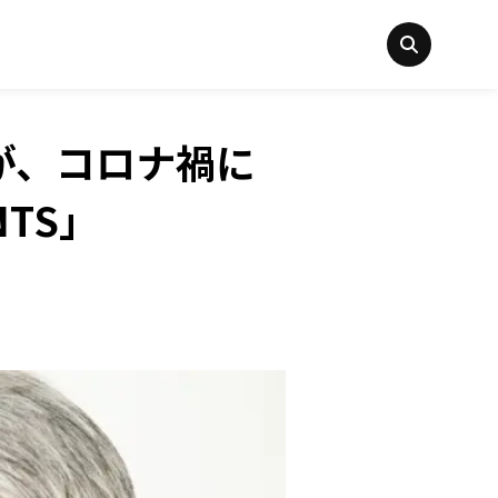
が、コロナ禍に
NTS」