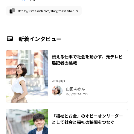
https://listen-web.com/story/masahito-hibi
新着インタビュー
伝える仕事で社会を動かす、元テレビ
局記者の挑戦
2026/8/3
山田 みかん
株式会社Shireru
「福祉とお金」のオピニオンリーダー
として社会と福祉の狭間をつなぐ