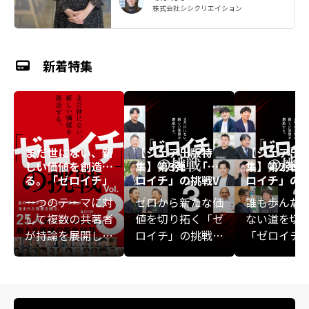
株式会社シシクリエイション
新着特集
まだ世にない、新
【シェア出版特
【シェア出
しい価値を創造す
集】第3弾『「ゼ
集】第2弾『
る。「ゼロイチ」
ロイチ」の挑戦V
ロイチ」の挑
の挑戦 Vol.3
ol.3』
ol.3』
一つのテーマに対
ゼロから新たな価
誰も歩んだ
して複数の共著者
値を切り拓く「ゼ
ない道を切
が持論を展開し、
ロイチ」の挑戦者
「ゼロイチ
一冊の書籍を構成
たち。福利厚生と
ーダーたち
する共著型の出版
しての旅行事業、
や事故、事
企画「シェアブッ
AI時代のクリエイ
敗、家庭の
ク®」。
ティブ経営、老舗
——。彼ら