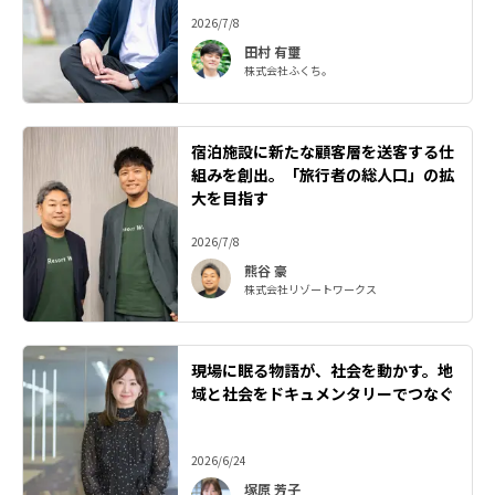
2026/7/8
田村 有璽
株式会社ふくち。
宿泊施設に新たな顧客層を送客する仕
組みを創出。「旅行者の総人口」の拡
大を目指す
2026/7/8
熊谷 豪
株式会社リゾートワークス
現場に眠る物語が、社会を動かす。地
域と社会をドキュメンタリーでつなぐ
2026/6/24
塚原 芳子