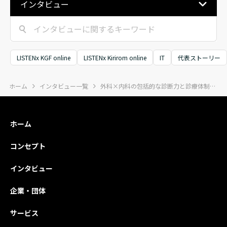
インタビュー
のDNAを受け継ぐ
は、順風満
ファッションリユ
のりの先で
ース、基礎工事業
く、人生の
から空間創造へ、
や大きな挫
独立系のファイナ
から、新た
LISTENx KGF online
LISTENx Kirirom online
IT
代表ストーリー
ンシャルプランニ
への一歩を
ング、福祉とお金
しています
ホーム
インタビュー一覧
外科×内科の包括的な診断力と診療体制で、子どもの健康と未来を支える
をつなぐ挑戦、起
の特集では
業家の再起を支え
シャルビジ
る仕組みづくり、
インドアゴ
ホーム
そして障がいのあ
経営、在宅
る子どもたちのた
リハビリ、
コンセプト
めの教育と医療
科、EC×福
——。業種も国も
老舗製造業
インタビュー
異なる8社9名の
展開、TikT
トップが語るの
活用した地
企業・団体
は、原体験や強い
生、観光DX
課題意識をエネル
スリート支
サービス
ギーに、周囲を巻
で、9人のト