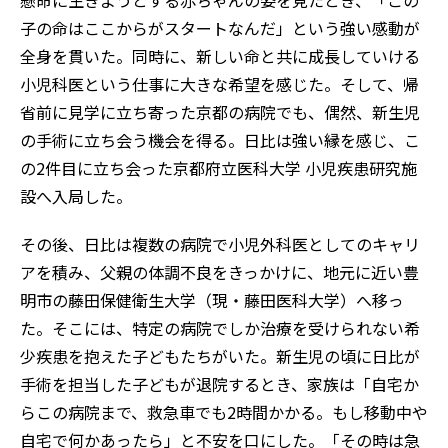
懸命に生きようとする赤ちゃんの姿を見たとき、「この
子の命はここからがスタートなんだ」という強い感動が
全身を貫いた。同時に、新しい命と共に成長していける
小児科医という仕事に大きな希望を感じた。そして、帰
省前に見学に立ち寄った京都の病院でも、偶然、新生児
の手術に立ち会う機会を得る。日比は強い縁を感じ、こ
の2件目に立ち会った京都府立医科大学 小児疾患研究施
設へ入局した。
その後、日比は複数の病院で小児外科医としてのキャリ
アを積み、父親の体調不良をきっかけに、地元に近い豊
明市の藤田保健衛生大学（現・藤田医科大学）へ移っ
た。そこには、特定の病院でしか治療を受けられない希
少疾患を抱えた子どもたちがいた。新生児の頃に日比が
手術を担当した子どもが退院するとき、家族は「自宅か
らこの病院まで、救急車でも2時間かかる。もし移動中や
自宅で何かあったら」と不安を口にした。「その時は急