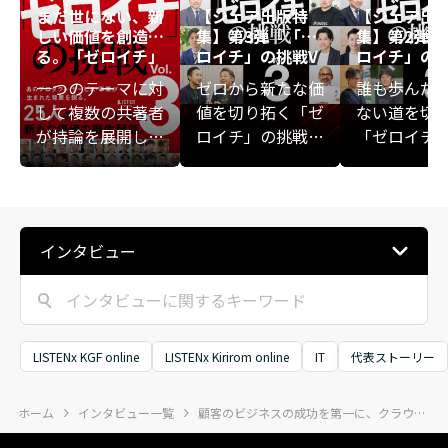
まだ世にない、新
【シェア出版特
【シェア出
しい価値を創造す
集】第3弾『「ゼ
集】第2弾『
る。「ゼロイチ」
ロイチ」の挑戦V
ロイチ」の挑
の挑戦 Vol.3
ol.3』
ol.3』
一つのテーマに対
ゼロから新たな価
誰も歩んだ
して複数の共著者
値を切り拓く「ゼ
ない道を切
が持論を展開し、
ロイチ」の挑戦者
「ゼロイチ
一冊の書籍を構成
たち。福利厚生と
ーダーたち
する共著型の出版
しての旅行事業、
や事故、事
企画「シェアブッ
AI時代のクリエイ
敗、家庭の
ク®」。
ティブ経営、老舗
——。彼ら
インタビュー
のDNAを受け継ぐ
は、順風満
ファッションリユ
のりの先で
ース、基礎工事業
く、人生の
から空間創造へ、
や大きな挫
独立系のファイナ
から、新た
LISTENx KGF online
LISTENx Kirirom online
IT
代表ストーリー
ンシャルプランニ
への一歩を
ング、福祉とお金
しています
ホーム
インタビュー一覧
顧客のビジネスの成功を第一に、クラウドソリューションで地元企業をフルサポート
をつなぐ挑戦、起
の特集では