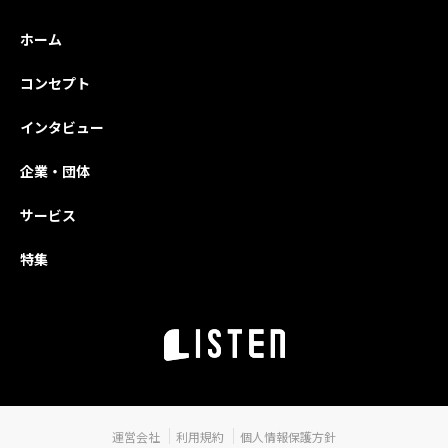
業家の再起を支え
シャルビジ
る仕組みづくり、
インドアゴ
ホーム
そして障がいのあ
経営、在宅
る子どもたちのた
リハビリ、
コンセプト
めの教育と医療
科、EC×福
——。業種も国も
老舗製造業
インタビュー
異なる8社9名の
展開、TikT
トップが語るの
活用した地
企業・団体
は、原体験や強い
生、観光DX
課題意識をエネル
スリート支
サービス
ギーに、周囲を巻
で、9人のト
特集
き込みながら独自
が語る「原
の道を切り拓いて
「これから
きた軌跡です。V
介。逆境を
ol.3では、国内の
に変え、事
地方企業から海外
て形にして
で活躍するソーシ
のか。それ
ャルアントレプレ
物語から、
ナーまで、多彩な
跡をたどり
運営会社
利用規約
個人情報保護方針