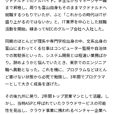
クドナルドでのアルバイト。学生ながらマネージャー職
まで昇格し、周りも富山自身もそのままマクドナルドへ
就職するつもりでいたが、ふと「これからの時代はITが
盛り上がるのではないか」と、IT業界を中心とした就職
活動を開始。縁あってNECのグループ会社へ入社した。
同期のほとんどが理系や専門学校出身の中、文系出身の
富山にまわってくる仕事はコンピューター監視や自治体
での常駐係といった、システム開発とは程遠い業務ばか
り。辞めようかと悩んでいたとき、東京でのエンジニア
職へ異動となった。これを機に、プログラムなどほとん
ど書けない状態から必死で勉強し、3年間でプログラマ
ーとして大きく成長を遂げた。
その後九州に戻り、2年間トップ営業マンとして活躍。し
かし、当時ASPと呼ばれていたクラウドサービスの可能
性を見出し、クラウド事業に携われるベンチャー企業へ