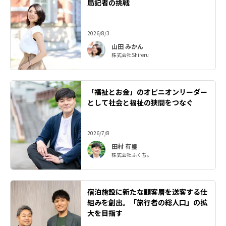
局記者の挑戦
2026/8/3
山田 みかん
株式会社Shireru
「福祉とお金」のオピニオンリーダー
として社会と福祉の狭間をつなぐ
2026/7/8
田村 有璽
株式会社ふくち。
宿泊施設に新たな顧客層を送客する仕
組みを創出。「旅行者の総人口」の拡
大を目指す