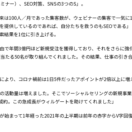
セミナー）、SEO対策、SNSの3つのS」。
は100人／月であった集客数が、ウェビナーの集客で一気に1
Oを提供しているのであれば、自分たちを救うのもSEOである
検索結果を1位に引き上げる。
経由で年間3億円ほど新規受注を獲得しており、それをさらに強化し
に当たる50名が取り組んでくれました。その結果、仕事の引き
により、コロナ禍前は1日5件だったアポイントが2倍以上に増
の活動量は増えました。そこでソーシャルセリングの新規事業
9件成約。この急成長がウィルゲートを助けてくれました」
が始まって1年経った2021年の上半期は前年の赤字からV字回